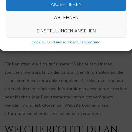
AKZEPTIEREN
Textvorschlag:
Wenn du einen Kommentar schreibst, wird
ABLEHNEN
dieser inklusive Metadaten zeitlich unbegrenzt gespeichert.
EINSTELLUNGEN ANSEHEN
Auf diese Art können wir Folgekommentare automatisch
erkennen und freigeben, anstatt sie in einer Moderations-
Cookie-Richtlinie
Datenschutzerklärung
Warteschlange festzuhalten.
Für Benutzer, die sich auf unserer Website registrieren,
speichern wir zusätzlich die persönlichen Informationen, die
sie in ihren Benutzerprofilen angeben. Alle Benutzer können
jederzeit ihre persönlichen Informationen einsehen, verändern
oder löschen (der Benutzername kann nicht verändert
werden). Administratoren der Website können diese
Informationen ebenfalls einsehen und verändern.
WELCHE RECHTE DU AN