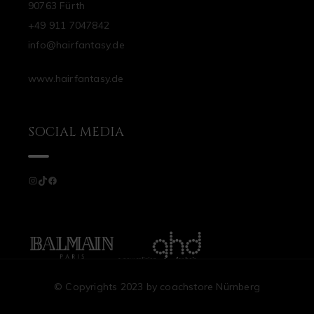
90763 Fürth
+49 911 7047842
info@hairfantasy.de
www.hairfantasy.de
SOCIAL MEDIA
Instagram
TikTok
Facebook
© Copyrights 2023 by
coachstore Nürnberg