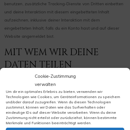
benutzen, zusätzliche Tracking-Dienste von Dritten einbetten
und deine Interaktion mit diesem eingebetteten Inhalt
aufzeichnen, inklusive deiner Interaktion mit dem
eingebetteten Inhalt, falls du ein Konto hast und auf dieser
Website angemeldet bist.
MIT WEM WIR DEINE
DATEN TEILEN
Cookie-Zustimmung
Textvorschlag:
Wenn du eine Zurücksetzung des Passworts
verwalten
beantragst, wird deine IP-Adresse in der E-Mail zur
Um dir ein optimales Erlebnis zu bieten, verwenden wir
Technologien wie Cookies, um Geräteinformationen zu speichern
Zurücksetzung enthalten sein.
und/oder darauf zuzugreifen. Wenn du diesen Technologien
zustimmst, können wir Daten wie das Surfverhalten oder
WIE LANGE WIR DEINE
eindeutige IDs auf dieser Website verarbeiten. Wenn du deine
Zustimmung nicht erteilst oder zurückziehst, können bestimmte
Merkmale und Funktionen beeinträchtigt werden.
DATEN SPEICHERN